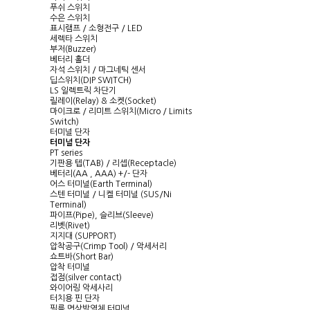
푸쉬 스위치
수은 스위치
표시램프 / 소형전구 / LED
세렉타 스위치
부저(Buzzer)
베터리 홀더
자석 스위치 / 마그네틱 센서
딥스위치(DIP SWITCH)
LS 일렉트릭 차단기
릴레이(Relay) & 소켓(Socket)
마이크로 / 리미트 스위치(Micro / Limits
Switch)
터미널 단자
터미널 단자
PT series
기판용 텝(TAB) / 리셉(Receptacle)
베터리(AA , AAA) +/- 단자
어스 터미널(Earth Terminal)
스텐 터미널 / 니켈 터미널 (SUS/Ni
Terminal)
파이프(Pipe), 슬리브(Sleeve)
리벳(Rivet)
지지대 (SUPPORT)
압착공구(Crimp Tool) / 악세서리
쇼트바(Short Bar)
압착 터미널
접점(silver contact)
와이어링 악세사리
터치용 핀 단자
필름 면상발열체 터미널