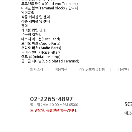
코드엔드 터미널(Cord end Terminal)
터미널 블럭(Terminal block) / 단자대
악어클립
각종 케이블 및 젠더
각종 케이블 및 젠더
젠더
케이블 컷팅 판매
주문형 결재창
테스터 리드선(Test Lead)
오디오 파츠 (Audio Parts)
오디오 파츠 (Audio Parts)
노이즈 필더 (Noise Filter)
램프 류 (miniature lamp)
금도금 터미널(Gold plated Terminal)
회사소개
이용약관
개인정보취급방침
이용안내
02-2265-4897
SC
평 일 : AM 10:00 ~ PM 05:00
토,일요일, 공휴일은 휴무입니다.
예금