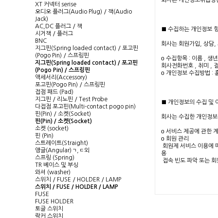
XT 커넥터 serise
오디오 플러그(Audio Plug) / 잭(Audio
Jack)
AC,DC 플러그 / 잭
시거잭 / 플러그
BNC
지그핀(Spring loaded contact) / 포고핀
(Pogo Pin) / 스프링핀
지그핀(Spring loaded contact) / 포고핀
(Pogo Pin) / 스프링핀
액세서리(Accessory)
포고핀(Pogo Pin) / 스프링핀
접점 패드 (Pad)
지그핀 / 리노핀 / Test Probe
다접점 포고핀(Multi-contact pogo pin)
핀(Pin) / 소켓(Socket)
핀(Pin) / 소켓(Socket)
소켓 (socket)
핀 (Pin)
스트레이트(Straight)
앵글(Angular)ㄱ,ㄷ외
스프링 (Spring)
TR 베이스 및 부싱
와셔 (washer)
스위치 / FUSE / HOLDER / LAMP
스위치 / FUSE / HOLDER / LAMP
FUSE
FUSE HOLDER
토글 스위치
락커 스위치