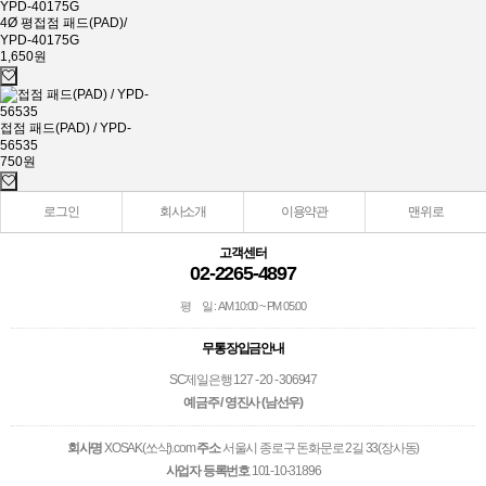
4Ø 평접점 패드(PAD)/
YPD-40175G
1,650원
접점 패드(PAD) / YPD-
56535
750원
로그인
회사소개
이용약관
맨위로
고객센터
02-2265-4897
평 일 : AM 10:00 ~ PM 05:00
무통장입금안내
SC제일은행 127 - 20 - 306947
예금주 / 영진사 (남선우)
회사명
XOSAK(쏘삭).com
주소
서울시 종로구 돈화문로 2길 33(장사동)
사업자 등록번호
101-10-31896