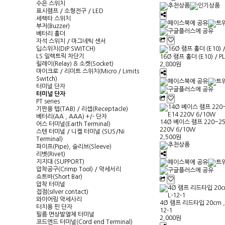
수은 스위치
표시램프 / 소형전구 / LED
세렉타 스위치
부저(Buzzer)
베터리 홀더
자석 스위치 / 마그네틱 센서
딥스위치(DIP SWITCH)
LS 일렉트릭 차단기
16Ø 램프 홀더 (E10) / PL
릴레이(Relay) & 소켓(Socket)
2,800원
마이크로 / 리미트 스위치(Micro / Limits
Switch)
터미널 단자
터미널 단자
PT series
기판용 텝(TAB) / 리셉(Receptacle)
베터리(AA , AAA) +/- 단자
14Ø 베이스 램프 220~250
어스 터미널(Earth Terminal)
220V 6/10W
스텐 터미널 / 니켈 터미널 (SUS/Ni
2,500원
Terminal)
파이프(Pipe), 슬리브(Sleeve)
리벳(Rivet)
지지대 (SUPPORT)
압착공구(Crimp Tool) / 악세서리
쇼트바(Short Bar)
압착 터미널
접점(silver contact)
와이어링 악세사리
4Ø 램프 리드타입 20cm , 1
터치용 핀 단자
12-1
필름 면상발열체 터미널
2,000원
코드엔드 터미널(Cord end Terminal)