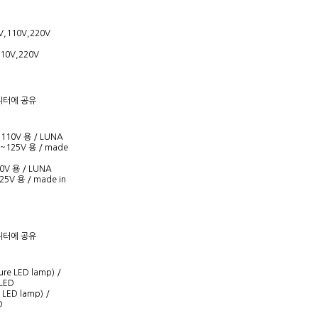
110V,220V
V 용 / LUNA
25V 용 / made in
LED lamp) /
D