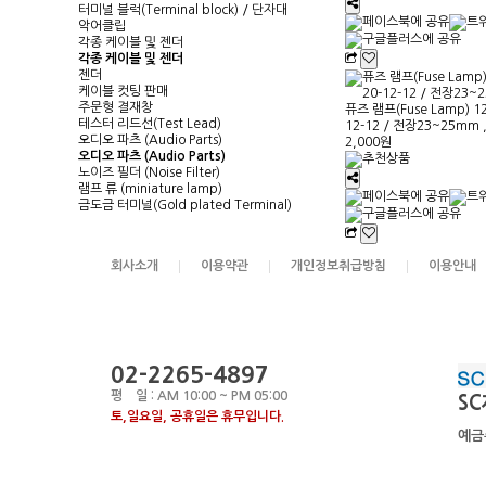
터미널 블럭(Terminal block) / 단자대
악어클립
각종 케이블 및 젠더
각종 케이블 및 젠더
젠더
케이블 컷팅 판매
주문형 결재창
퓨즈 램프(Fuse Lamp) 12V
테스터 리드선(Test Lead)
12-12 / 전장23~25mm 
오디오 파츠 (Audio Parts)
2,000원
오디오 파츠 (Audio Parts)
노이즈 필더 (Noise Filter)
램프 류 (miniature lamp)
금도금 터미널(Gold plated Terminal)
회사소개
이용약관
개인정보취급방침
이용안내
02-2265-4897
평 일 : AM 10:00 ~ PM 05:00
SC
토,일요일, 공휴일은 휴무입니다.
예금