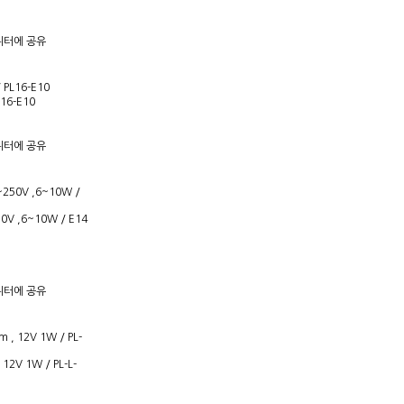
16-E10
V ,6~10W / E14
2V 1W / PL-L-