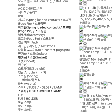
오디오 플러그(Audio Plug) / 잭(Audio
Jack)
AC,DC 플러그 / 잭
시거잭 / 플러그
LED Bulb (자동차용) /
BNC
6V,12V,24V,48V,60V,
지그핀(Spring loaded contact) / 포고핀
전화문의
(Pogo Pin) / 스프링핀
지그핀(Spring loaded contact) / 포고핀
(Pogo Pin) / 스프링핀
액세서리(Accessory)
포고핀(Pogo Pin) / 스프링핀
접점 패드 (Pad)
지그핀 / 리노핀 / Test Probe
다접점 포고핀(Multi-contact pogo pin)
핀(Pin) / 소켓(Socket)
핀(Pin) / 소켓(Socket)
판넬용(11Ø) 네온램프 110
소켓 (socket)
neon Lamp 11Ø 100~1
핀 (Pin)
Japan
스트레이트(Straight)
2,500원
앵글(Angular)ㄱ,ㄷ외
스프링 (Spring)
TR 베이스 및 부싱
와셔 (washer)
스위치 / FUSE / HOLDER / LAMP
스위치 / FUSE / HOLDER / LAMP
FUSE
FUSE HOLDER
토글 스위치
소형 LED 램프(miniature 
락커 스위치
E10(스크류), 9S(핀) - LE
푸쉬 스위치
900원